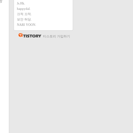
등
Js.Hk.
happydal.
끄적 끄적.
보안 허당.
NARI YOON.
티스토리 가입하기