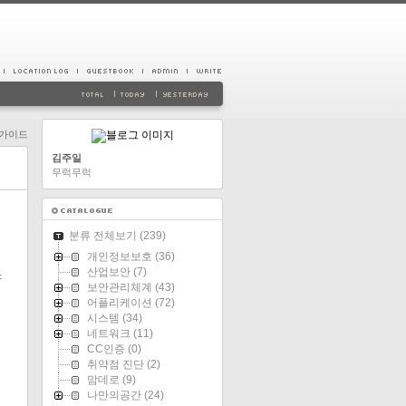
/가이드
김주일
무럭무럭
분류 전체보기
(239)
개인정보보호
(36)
산업보안
(7)
=
보안관리체계
(43)
어플리케이션
(72)
시스템
(34)
네트워크
(11)
CC인증
(0)
취약점 진단
(2)
맘데로
(9)
나만의공간
(24)