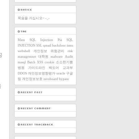
목숨을 거십시오~ -_-
Mass SQL Injection
Pia
SQL
INJECTION
SSL
qmail
backdoor
isms
webshell
개인정보
위험관리
risk
공
managemnet
대학원
malware
Audit
mssql
Batch
XSS
cookie
소소한기쁨
병원
가이드라인
백도어
교과부
DDOS
개인정보영향평가
oracle
구글
링
개인정보보호
zeroboard
bypass
록