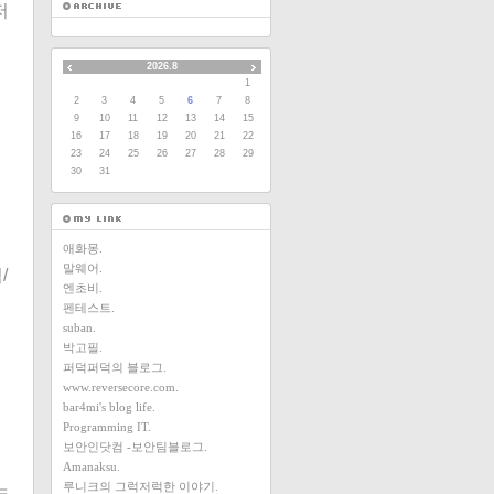
저
2026.8
1
2
3
4
5
6
7
8
9
10
11
12
13
14
15
16
17
18
19
20
21
22
23
24
25
26
27
28
29
30
31
애화몽.
말웨어.
/
엔초비.
펜테스트.
suban.
박고필.
퍼덕퍼덕의 블로그.
www.reversecore.com.
bar4mi's blog life.
Programming IT.
보안인닷컴 -보안팀블로그.
Amanaksu.
루니크의 그럭저럭한 이야기.