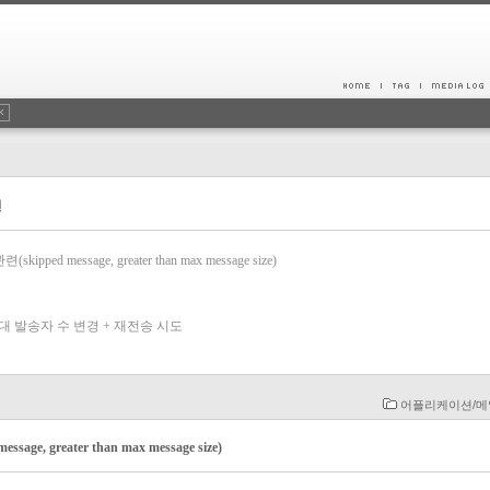
건
pped message, greater than max message size)
대 발송자 수 변경 + 재전송 시도
어플리케이션/
ge, greater than max message size)