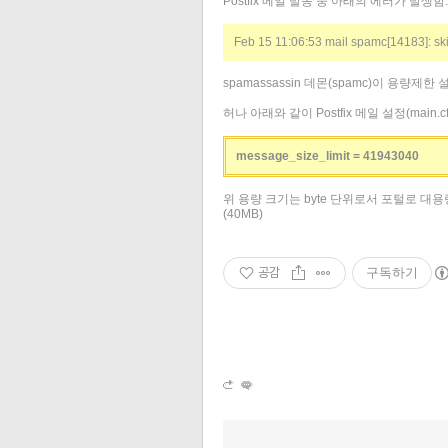
Postfix 메일 발송 중 아래의 에러가 발생함.
Feb 15 11:06:53 mail spamc[14183]: s
spamassassin 데몬(spamc)이 용량제한
허나 아래와 같이 Postfix 메일 설정(main
message_size_limit = 41943040
위 용량 크기는 byte 단위로서 포털로 대
(40MB)
공감
구독하기