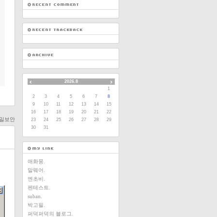
2026.8
1
2
3
4
5
6
7
8
9
10
11
12
13
14
15
16
17
18
19
20
21
22
메일보안
23
24
25
26
27
28
29
30
31
애화몽.
말웨어.
엔초비.
펜테스트.
suban.
박고필.
퍼덕퍼덕의 블로그.