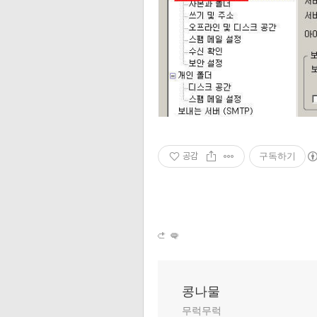
공감
구독하기
콩나물
무럭무럭