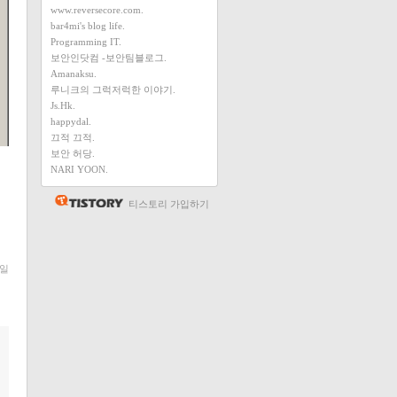
www.reversecore.com.
bar4mi's blog life.
Programming IT.
보안인닷컴 -보안팀블로그.
Amanaksu.
루니크의 그럭저럭한 이야기.
Js.Hk.
happydal.
끄적 끄적.
보안 허당.
NARI YOON.
티스토리 가입하기
일