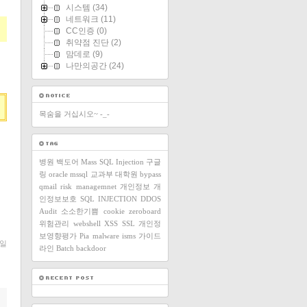
시스템
(34)
네트워크
(11)
CC인증
(0)
취약점 진단
(2)
맘데로
(9)
나만의공간
(24)
목숨을 거십시오~ -_-
병원
백도어
Mass SQL Injection
구글
링
oracle
mssql
교과부
대학원
bypass
qmail
risk managemnet
개인정보
개
인정보보호
SQL INJECTION
DDOS
Audit
소소한기쁨
cookie
zeroboard
위험관리
webshell
XSS
SSL
개인정
보영향평가
Pia
malware
isms
가이드
일
라인
Batch
backdoor