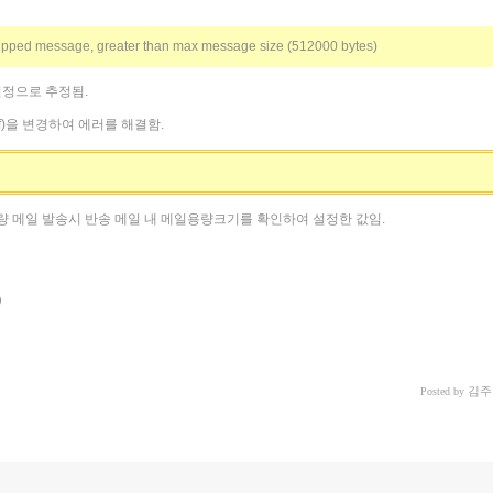
kipped message, greater than max message size (512000 bytes)
 설정으로 추정됨.
.cf)을 변경하여 에러를 해결함.
용량 메일 발송시 반송 메일 내 메일용량크기를 확인하여 설정한 값임.
김주
Posted by