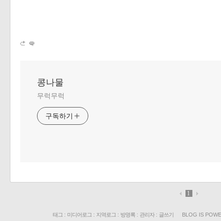
콩나물
무럭무럭
구독하기
1
태그
:
미디어로그
:
지역로그
:
방명록
:
관리자
:
글쓰기
BLOG IS POW