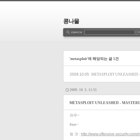
콩나물
estbook
Admin
Write
'metasploit'에 해당되는 글 1건
2009.10.05
METASPLOIT UNLEASHED 
2009. 10. 5. 11:51
METASPLOIT UNLEASHED - MASTER
와우~
free~
링 크 :
http://www.offensive-security.com/