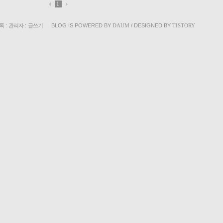
1
록
:
관리자
:
글쓰기
BLOG IS POWERED BY
DAUM
/ DESIGNED BY
TISTORY
«
»