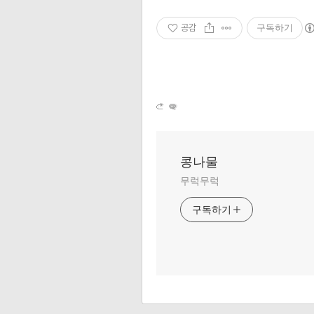
공감
구독하기
콩나물
무럭무럭
구독하기