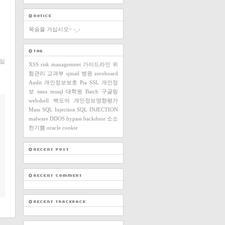
목숨을 거십시오~ -_-
일
XSS
risk managemnet
가이드라인
위
험관리
교과부
qmail
병원
zeroboard
Audit
개인정보보호
Pia
SSL
개인정
보
isms
mssql
대학원
Batch
구글링
webshell
백도어
개인정보영향평가
Mass SQL Injection
SQL INJECTION
malware
DDOS
bypass
backdoor
소소
한기쁨
oracle
cookie