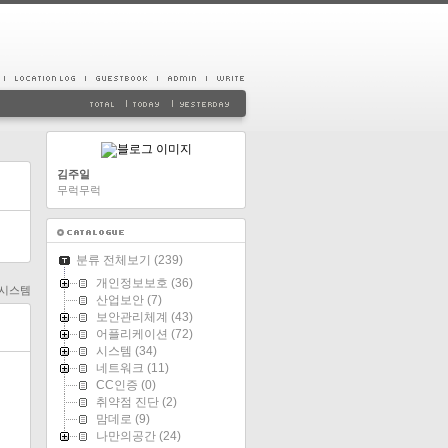
김주일
무럭무럭
분류 전체보기
(239)
개인정보보호
(36)
시스템
산업보안
(7)
보안관리체계
(43)
어플리케이션
(72)
시스템
(34)
네트워크
(11)
CC인증
(0)
취약점 진단
(2)
맘데로
(9)
나만의공간
(24)