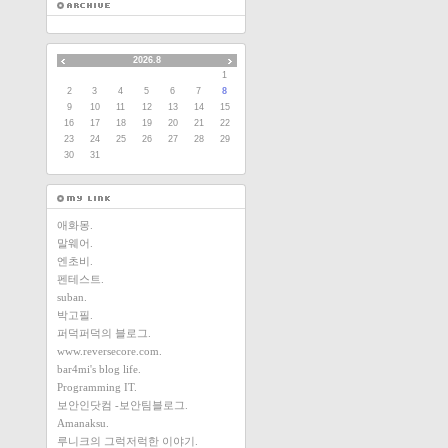
2026.8
1
2
3
4
5
6
7
8
9
10
11
12
13
14
15
16
17
18
19
20
21
22
23
24
25
26
27
28
29
30
31
애화몽.
말웨어.
엔초비.
펜테스트.
suban.
박고필.
퍼덕퍼덕의 블로그.
www.reversecore.com.
bar4mi's blog life.
Programming IT.
보안인닷컴 -보안팀블로그.
Amanaksu.
루니크의 그럭저럭한 이야기.