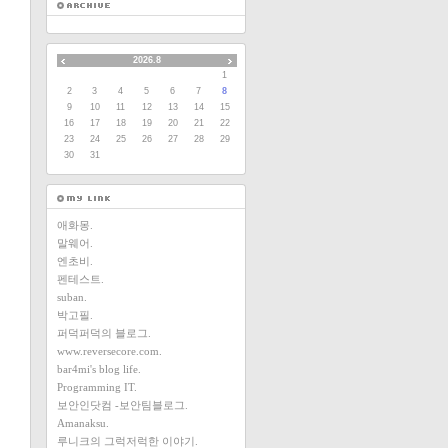
2026.8
1
2
3
4
5
6
7
8
9
10
11
12
13
14
15
16
17
18
19
20
21
22
23
24
25
26
27
28
29
30
31
애화몽.
말웨어.
엔초비.
펜테스트.
suban.
박고필.
퍼덕퍼덕의 블로그.
www.reversecore.com.
bar4mi's blog life.
Programming IT.
보안인닷컴 -보안팀블로그.
Amanaksu.
루니크의 그럭저럭한 이야기.