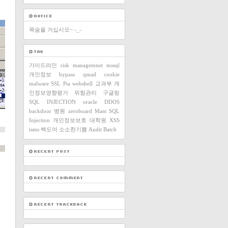
목숨을 거십시오~ -_-
가이드라인
risk managemnet
mssql
개인정보
bypass
qmail
cookie
malware
SSL
Pia
webshell
교과부
개
인정보영향평가
위험관리
구글링
SQL INJECTION
oracle
DDOS
backdoor
병원
zeroboard
Mass SQL
Injection
개인정보보호
대학원
XSS
isms
백도어
소소한기쁨
Audit
Batch