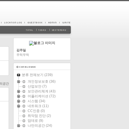
김주일
무럭무럭
분류 전체보기
(239)
개인정보보호
(36)
의공간
산업보안
(7)
보안관리체계
(43)
어플리케이션
(72)
시스템
(34)
네트워크
(11)
CC인증
(0)
취약점 진단
(2)
맘데로
(9)
나만의공간
(24)