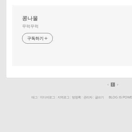
콩나물
무럭무럭
구독하기
1
태그
:
미디어로그
:
지역로그
:
방명록
:
관리자
:
글쓰기
BLOG IS POW